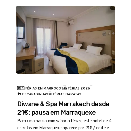
🇲🇦 FÉRIAS EM MARROCOS
🌅 FÉRIAS 2026
CATEGORIA
🏞️ ESCAPADINHAS
💶 FÉRIAS BARATAS
Diwane & Spa Marrakech desde
21€: pausa em Marraquexe
Para uma pausa com sabor a férias, este hotel de 4
estrelas em Marraquexe aparece por 21€ / noite e