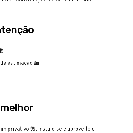
atenção
🌍
 de estimação 🏡
r melhor
im privativo 🌺. Instale-se e aproveite o