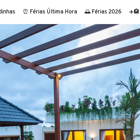
dinhas
⏰ Férias Última Hora
🌅 Férias 2026
✈️🏨