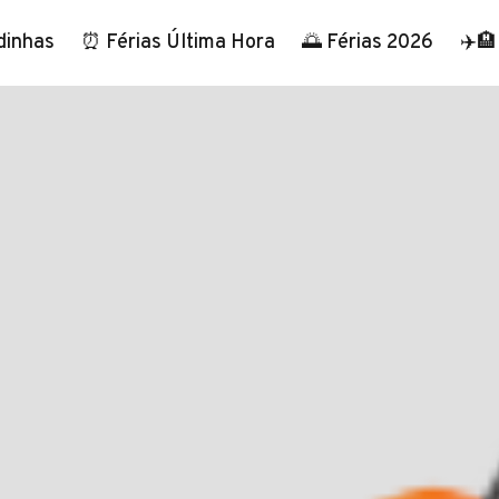
dinhas
⏰ Férias Última Hora
🌅 Férias 2026
✈️🏨