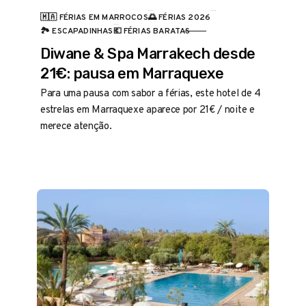
🇲🇦 FÉRIAS EM MARROCOS
🌅 FÉRIAS 2026
CATEGORIA
🏞️ ESCAPADINHAS
💶 FÉRIAS BARATAS
Diwane & Spa Marrakech desde
21€: pausa em Marraquexe
Para uma pausa com sabor a férias, este hotel de 4
estrelas em Marraquexe aparece por 21€ / noite e
merece atenção.