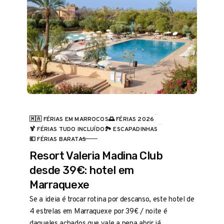
🇲🇦 FÉRIAS EM MARROCOS
🌅 FÉRIAS 2026
🍹 FÉRIAS TUDO INCLUÍDO
🏞️ ESCAPADINHAS
CATEGORIA
💶 FÉRIAS BARATAS
Resort Valeria Madina Club
desde 39€: hotel em
Marraquexe
Se a ideia é trocar rotina por descanso, este hotel de
4 estrelas em Marraquexe por 39€ / noite é
daqueles achados que vale a pena abrir já.