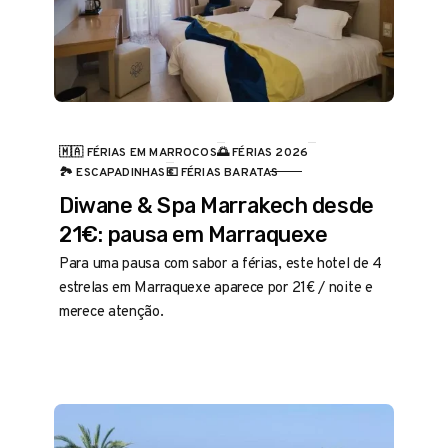
🇲🇦 FÉRIAS EM MARROCOS
🌅 FÉRIAS 2026
CATEGORIA
🏞️ ESCAPADINHAS
💶 FÉRIAS BARATAS
Diwane & Spa Marrakech desde
21€: pausa em Marraquexe
Para uma pausa com sabor a férias, este hotel de 4
estrelas em Marraquexe aparece por 21€ / noite e
merece atenção.