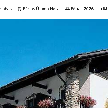
dinhas
⏰ Férias Última Hora
🌅 Férias 2026
✈️🏨