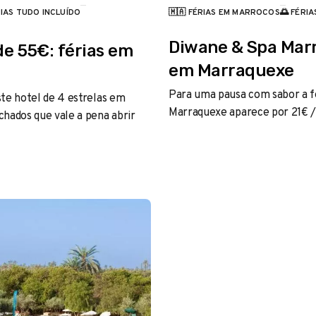
RIAS TUDO INCLUÍDO
🇲🇦 FÉRIAS EM MARROCOS
🌅 FÉRI
CATEGORIA
Diwane & Spa Mar
de 55€: férias em
em Marraquexe
Para uma pausa com sabor a fé
este hotel de 4 estrelas em
Marraquexe aparece por 21€ /
hados que vale a pena abrir