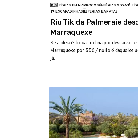
🇲🇦 FÉRIAS EM MARROCOS
🌅 FÉRIAS 2026
🍹 FÉ
CATEGORIA
🏞️ ESCAPADINHAS
💶 FÉRIAS BARATAS
Riu Tikida Palmeraie des
Marraquexe
Se a ideia é trocar rotina por descanso, 
Marraquexe por 55€ / noite é daqueles ac
já.