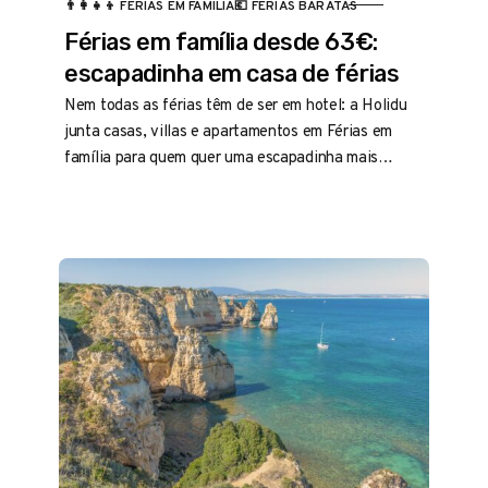
CATEGORIA
👨‍👩‍👧‍👦 FÉRIAS EM FAMÍLIA
💶 FÉRIAS BARATAS
Férias em família desde 63€:
escapadinha em casa de férias
Nem todas as férias têm de ser em hotel: a Holidu
junta casas, villas e apartamentos em Férias em
família para quem quer uma escapadinha mais
flexível.