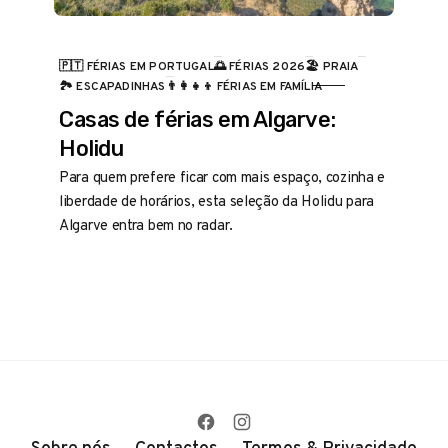
🇵🇹 FÉRIAS EM PORTUGAL
🌅 FÉRIAS 2026
🏖️ PRAIA
CATEGORIA
🏞️ ESCAPADINHAS
👨‍👩‍👧‍👦 FÉRIAS EM FAMÍLIA
Casas de férias em Algarve:
Holidu
Para quem prefere ficar com mais espaço, cozinha e
liberdade de horários, esta seleção da Holidu para
Algarve entra bem no radar.
Sobre nós
Contactos
Termos & Privacidade