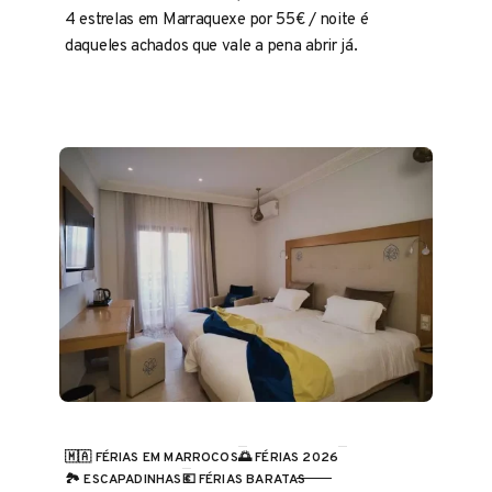
4 estrelas em Marraquexe por 55€ / noite é
daqueles achados que vale a pena abrir já.
🇲🇦 FÉRIAS EM MARROCOS
🌅 FÉRIAS 2026
CATEGORIA
🏞️ ESCAPADINHAS
💶 FÉRIAS BARATAS