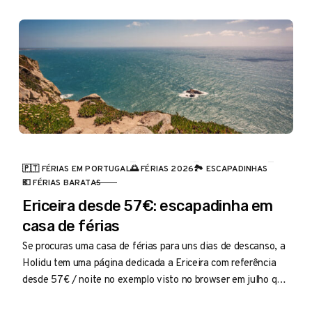
🇵🇹 FÉRIAS EM PORTUGAL
🌅 FÉRIAS 2026
🏞️ ESCAPADINHAS
CATEGORIA
💶 FÉRIAS BARATAS
Ericeira desde 57€: escapadinha em
casa de férias
Se procuras uma casa de férias para uns dias de descanso, a
Holidu tem uma página dedicada a Ericeira com referência
desde 57€ / noite no exemplo visto no browser em julho que
vale a pena espreitar.