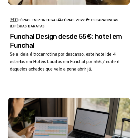
🇵🇹 FÉRIAS EM PORTUGAL
🌅 FÉRIAS 2026
🏞️ ESCAPADINHAS
CATEGORIA
💶 FÉRIAS BARATAS
Funchal Design desde 55€: hotel em
Funchal
Se a ideia é trocar rotina por descanso, este hotel de 4
estrelas em Hotéis baratos em Funchal por 55€ / noite é
daqueles achados que vale a pena abrir já.