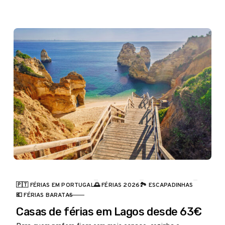
🇵🇹 FÉRIAS EM PORTUGAL
🌅 FÉRIAS 2026
🏞️ ESCAPADINHAS
CATEGORIA
💶 FÉRIAS BARATAS
Casas de férias em Lagos desde 63€