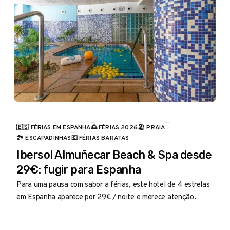
🇪🇸 FÉRIAS EM ESPANHA
🌅 FÉRIAS 2026
🏖️ PRAIA
CATEGORIA
🏞️ ESCAPADINHAS
💶 FÉRIAS BARATAS
Ibersol Almuñecar Beach & Spa desde
29€: fugir para Espanha
Para uma pausa com sabor a férias, este hotel de 4 estrelas
em Espanha aparece por 29€ / noite e merece atenção.