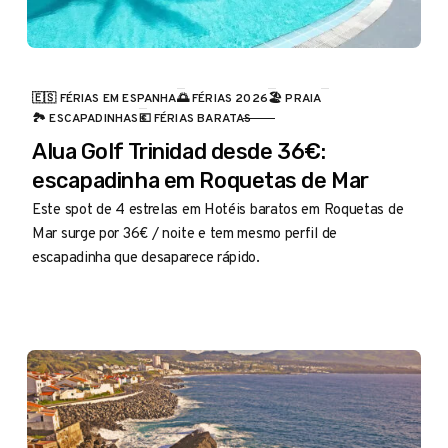
🇪🇸 FÉRIAS EM ESPANHA
🌅 FÉRIAS 2026
🏖️ PRAIA
CATEGORIA
🏞️ ESCAPADINHAS
💶 FÉRIAS BARATAS
Alua Golf Trinidad desde 36€:
escapadinha em Roquetas de Mar
Este spot de 4 estrelas em Hotéis baratos em Roquetas de
Mar surge por 36€ / noite e tem mesmo perfil de
escapadinha que desaparece rápido.