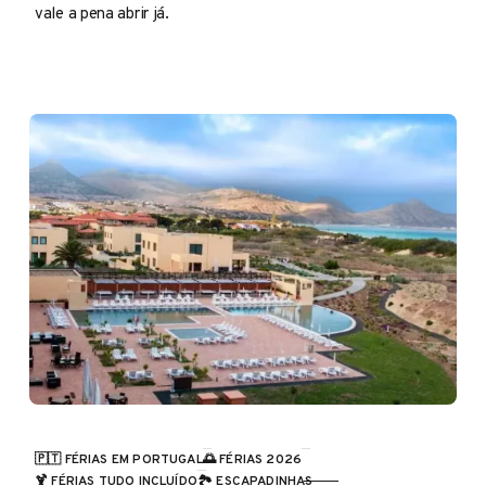
vale a pena abrir já.
🇵🇹 FÉRIAS EM PORTUGAL
🌅 FÉRIAS 2026
CATEGORIA
🍹 FÉRIAS TUDO INCLUÍDO
🏞️ ESCAPADINHAS