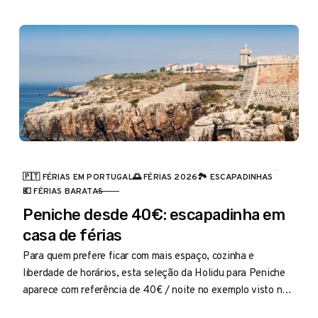
🇵🇹 FÉRIAS EM PORTUGAL
🌅 FÉRIAS 2026
🏞️ ESCAPADINHAS
CATEGORIA
💶 FÉRIAS BARATAS
Peniche desde 40€: escapadinha em
casa de férias
Para quem prefere ficar com mais espaço, cozinha e
liberdade de horários, esta seleção da Holidu para Peniche
aparece com referência de 40€ / noite no exemplo visto no
browser em julho entra bem no radar.