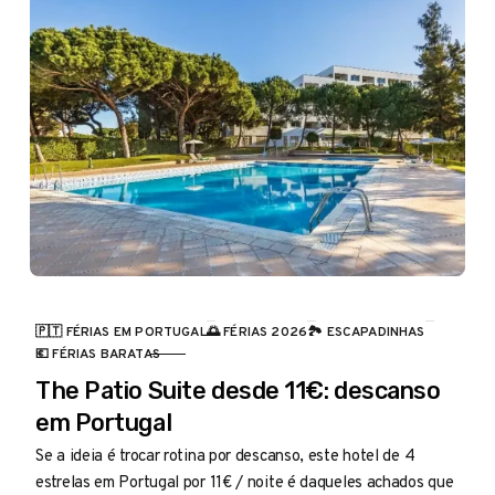
🇵🇹 FÉRIAS EM PORTUGAL
🌅 FÉRIAS 2026
🏞️ ESCAPADINHAS
CATEGORIA
💶 FÉRIAS BARATAS
The Patio Suite desde 11€: descanso
em Portugal
Se a ideia é trocar rotina por descanso, este hotel de 4
estrelas em Portugal por 11€ / noite é daqueles achados que