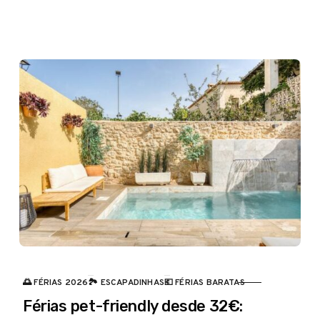
visto no browser em julho entra bem no radar.
🌅 FÉRIAS 2026
🏞️ ESCAPADINHAS
💶 FÉRIAS BARATAS
CATEGORIA
Férias pet-friendly desde 32€: