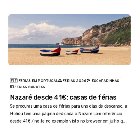
🇵🇹 FÉRIAS EM PORTUGAL
🌅 FÉRIAS 2026
🏞️ ESCAPADINHAS
CATEGORIA
💶 FÉRIAS BARATAS
Nazaré desde 41€: casas de férias
Se procuras uma casa de férias para uns dias de descanso, a
Holidu tem uma página dedicada a Nazaré com referência
desde 41€ / noite no exemplo visto no browser em julho que
vale a pena espreitar.