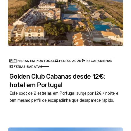
🇵🇹 FÉRIAS EM PORTUGAL
🌅 FÉRIAS 2026
🏞️ ESCAPADINHAS
CATEGORIA
💶 FÉRIAS BARATAS
Golden Club Cabanas desde 12€:
hotel em Portugal
Este spot de 2 estrelas em Portugal surge por 12€ / noite e
tem mesmo perfil de escapadinha que desaparece rápido.