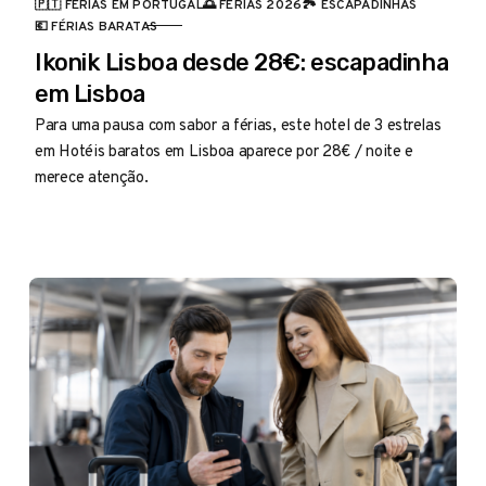
🇵🇹 FÉRIAS EM PORTUGAL
🌅 FÉRIAS 2026
🏞️ ESCAPADINHAS
CATEGORIA
💶 FÉRIAS BARATAS
Ikonik Lisboa desde 28€: escapadinha
em Lisboa
Para uma pausa com sabor a férias, este hotel de 3 estrelas
em Hotéis baratos em Lisboa aparece por 28€ / noite e
merece atenção.