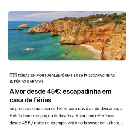
🇵🇹 FÉRIAS EM PORTUGAL
🌅 FÉRIAS 2026
🏞️ ESCAPADINHAS
CATEGORIA
💶 FÉRIAS BARATAS
Alvor desde 45€: escapadinha em
casa de férias
Se procuras uma casa de férias para uns dias de descanso, a
Holidu tem uma página dedicada a Alvor com referência
desde 45€ / noite no exemplo visto no browser em julho que
vale a pena espreitar.